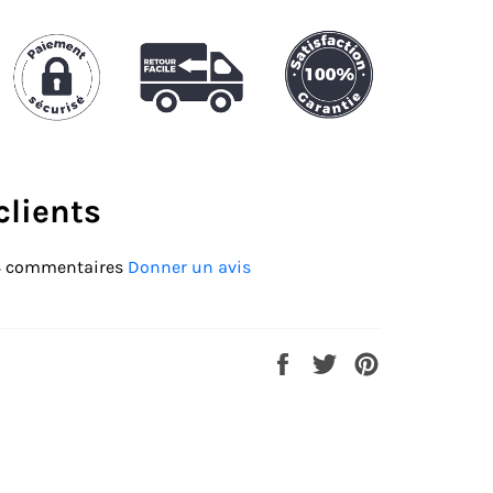
clients
4 commentaires
Donner un avis
Partager
Tweeter
Épingler
sur
sur
sur
Facebook
Twitter
Pinterest