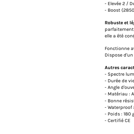
- Elevée 2 / 
- Boost (285
Robuste et lé
parfaitement
elle a été con
Fonctionne ave
Dispose d'un 
Autres caract
- Spectre lum
- Durée de vi
- Angle d'ouve
- Matériau : 
- Bonne rési
- Waterproof
- Poids : 180 
- Certifié CE