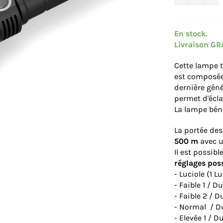
En stock.
Livraison GR
Cette lampe t
est composée
dernière géné
permet d'écl
La lampe béné
La portée de
500 m
avec u
Il est possib
réglages pos
- Luciole (1 L
- Faible 1 / Du
- Faible 2 / D
- Normal / Du
- Elevée 1 / D