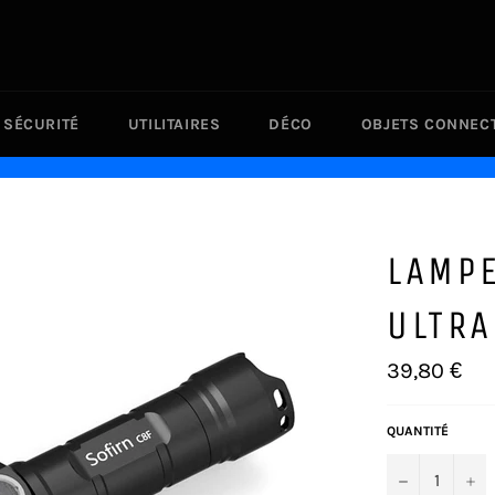
SÉCURITÉ
UTILITAIRES
DÉCO
OBJETS CONNEC
LAMP
ULTR
Prix
39,80 €
régulier
QUANTITÉ
−
+