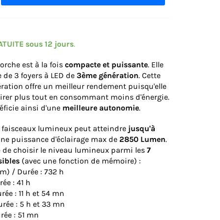
ATUITE sous 12 jours
.
orche est à la fois
compacte et puissante
. Elle
 de 3 foyers à LED de
3ème génération
. Cette
ration offre un meilleur rendement puisqu'elle
airer plus tout en consommant moins d'énergie.
ficie ainsi d'une
meilleure autonomie
.
s faisceaux lumineux peut atteindre
jusqu'à
ne puissance d'éclairage max de
2850 Lumen
.
le de choisir le niveau lumineux parmi les
7
sibles
(avec une fonction de mémoire) :
um) / Durée : 732 h
rée : 41 h
urée : 11 h et 54 mn
rée : 5 h et 33 mn
urée : 51 mn